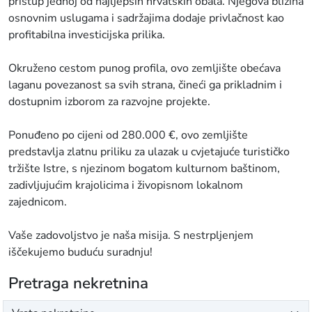
pristup jednoj od najljepših hrvatskih obala. Njegova blizina
osnovnim uslugama i sadržajima dodaje privlačnost kao
profitabilna investicijska prilika.
Okruženo cestom punog profila, ovo zemljište obećava
laganu povezanost sa svih strana, čineći ga prikladnim i
dostupnim izborom za razvojne projekte.
Ponuđeno po cijeni od 280.000 €, ovo zemljište
predstavlja zlatnu priliku za ulazak u cvjetajuće turističko
tržište Istre, s njezinom bogatom kulturnom baštinom,
zadivljujućim krajolicima i živopisnom lokalnom
zajednicom.
Vaše zadovoljstvo je naša misija. S nestrpljenjem
iščekujemo buduću suradnju!
Pretraga nekretnina