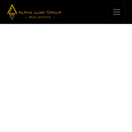
Zemljišta > Zemljište na prodaju
Kršan: Izvrsno zemljište za turistički razvoj blizu
mora