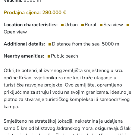
Veličina:
8185 m²
Prodajna cijena: 280.000 €
Location characteristics:
Urban
Rural
Sea view
Open view
Additional details:
Distance from the sea: 5000 m
Nearby amenities:
Public beach
Otkrijte potencijal izvrsnog zemljišta smještenog u srcu
općine Kršan, svjetionika za one koji traže ulaganje u
turističke razvojne projekte. Ovo zemljište, opremljeno
priključcima za struju i vodu na svojim granicama, idealno je
platno za stvaranje turističkog kompleksa ili samoodrživog
kampa.
Smješteno na strateškoj lokaciji, nekretnina je udaljena
samo 5 km od blistavog Jadranskog mora, osiguravajući lak