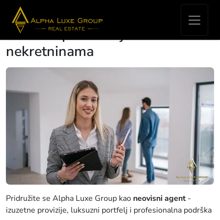
Pridružite se našem timu i
rastite u poslovanju s
nekretninama
Pridružite se Alpha Luxe Group kao
neovisni agent
-
izuzetne provizije, luksuzni portfelj i profesionalna podrška