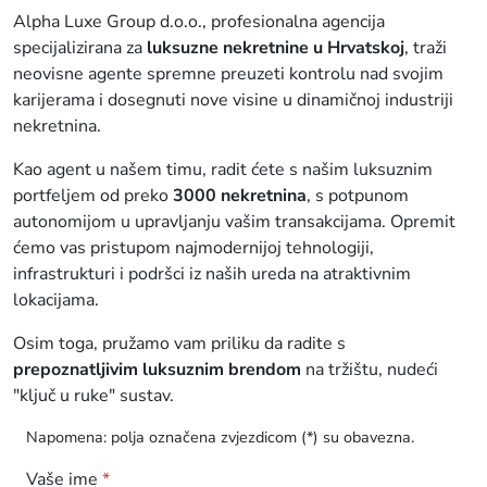
Alpha Luxe Group d.o.o., profesionalna agencija
specijalizirana za
luksuzne nekretnine u Hrvatskoj
, traži
neovisne agente spremne preuzeti kontrolu nad svojim
karijerama i dosegnuti nove visine u dinamičnoj industriji
nekretnina.
Kao agent u našem timu, radit ćete s našim luksuznim
portfeljem od preko
3000 nekretnina
, s potpunom
autonomijom u upravljanju vašim transakcijama. Opremit
ćemo vas pristupom najmodernijoj tehnologiji,
infrastrukturi i podršci iz naših ureda na atraktivnim
lokacijama.
Osim toga, pružamo vam priliku da radite s
prepoznatljivim luksuznim brendom
na tržištu, nudeći
"ključ u ruke" sustav.
Napomena: polja označena zvjezdicom (*) su obavezna.
Vaše ime
*