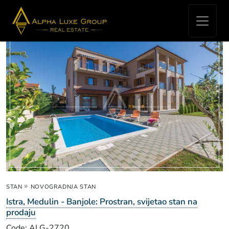
Real Estate for sale - Stanovi
»
STAN
NOVOGRADNJA STAN
Istra, Medulin - Banjole: Prostran, svijetao stan na
prodaju
Code: ALG-2720