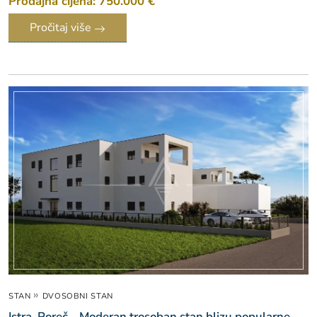
Prodajna cijena: 750.000 €
Pročitaj više
»
STAN
DVOSOBNI STAN
Istra, Poreč – Moderan trosoban stan blizu popularne