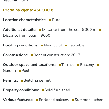
Veličina:
100 m²
Prodajna cijena: 450.000 €
Location characteristics:
Rural
Additional details:
Distance from the sea: 9000 m
Distance from beach: 9000 m
Building conditions:
New build
Habitable
Constructions:
Year of construction: 2017
Outdoor space and locations:
Terrace
Balcony
Garden
Pool
Permits:
Building permit
Property conditions:
Sold furnished
Various features:
Enclosed balcony
Summer kitchen