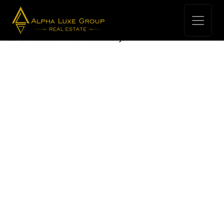
Kuća > Vila
Istra, Novigrad, Moderna samostojeća vila s
bazenom u mirnom okruženju