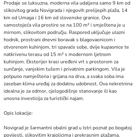
Prodaje se luksuzna, moderna vila udaljena samo 9 km od
slikovitog grada Novigrada i njegovih prelijepih plaža, 14
km od Umaga i 16 km od slovenske granice. Ova
samostojeća vila prostire se na 100 m² i smještena je u
mirnom, slikovitom području. Raspored uključuje ulazni
hodnik, prostrani dnevni boravak s blagovaonicom i
otvorenom kuhinjom, tri spavaće sobe, dvije kupaonice te
natkrivenu terasu od 15 m² s modernom ljetnom
kuhinjom. Eksterijer krasi uređeni vrt s prostorom za
sunčanje, vanjskim tušem i privatnim parkingom. Vila je
potpuno namještena i grijana na drva, a svaka soba ima
zaseban klima uređaj za dodatnu udobnost. Ova nekretnina
idealna je za odmor, cjelogodišnje stanovanje ili kao
unosna investicija za turistički najam.
Opis lokacije:
Novigrad je šarmantni obalni grad u Istri poznat po bogatoj
povijesti, slikovitim krajolicima i prekrasnim plažama.